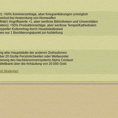
z
): +50% Kommerzerträge, aber Kriegserklärungen unmöglich
rverlust bei Anwendung von Atomwaffen
ilitär
): Angriffswerte +1, aber wertlose Bibliotheken und Universitäten
ktion
): +50% Produktionsertäge, aber wertlose Tempel/Kathedralen
oppelter Kulturertrag durch Hauptstadtpalast
igen nur 1 Bevölkerungspunkt zur Aufstellung
ng aller Hauptstädte der anderen Zivilisationen
über 20 Große Persönlichkeiten oder Weltwunder
isierung des Nachbarsonnensystems Alpha Centauri
r Weltbank über die Anhäufung von 20.000 Gold
nd Strategien