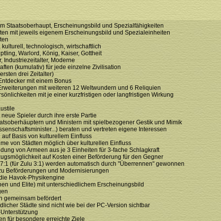
nem Staatsoberhaupt, Erscheinungsbild und Spezialfähigkeiten
ten mit jeweils eigenem Erscheinungsbild und Spezialeinheiten
lten
 kulturell, technologisch, wirtschaftlich
tling, Warlord, König, Kaiser, Gottheit
er, Industriezeitalter, Moderne
ften (kumulativ) für jede einzelne Zivilisation
ersten drei Zeitalter)
 Entdecker mit einem Bonus
 Erweiterungen mit weiteren 12 Weltwundern und 6 Reliquien
önlichkeiten mit je einer kurzfristigen oder langfristigen Wirkung
ustile
t neue Spieler durch ihre erste Partie
taatsoberhäuptern und Ministern mit spielbezogener Gestik und Mimik
issenschaftsminister...) beraten und vertreten eigene Interessen
uf Basis von kulturellem Einfluss
hme von Städten möglich über kulturellen Einfluss
ildung von Armeen aus je 3 Einheiten für 3-fache Schlagkraft
ugsmöglichkeit auf Kosten einer Beförderung für den Gegner
s 7:1 (für Zulu 3:1) werden automatisch durch "Überrennen" gewonnen
 zu Beförderungen und Modernisierungen
 die Havok-Physikengine
en und Elite) mit unterschiedlichem Erscheinungsbild
gen
n gemeinsam befördert
dlicher Städte sind nicht wie bei der PC-Version sichtbar
Unterstützung
 für besondere erreichte Ziele