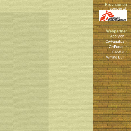
Provisionen
spenden wir
Webpartner
·
Apolyton
·
CivFanatics
·
CivForum
·
CivWiki
·
Writing Bull