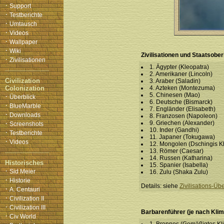
·
Support
·
Testberichte
·
Umtausch
·
Videos
·
Wallpaper
·
Wiki
Zivilisationen und Staatsobe
·
Zivilisationen
1. Ägypter (Kleopatra)
2. Amerikaner (Lincoln)
Civilization
3. Araber (Saladin)
Colonization
4. Azteken (Montezuma)
5. Chinesen (Mao)
·
Überblick
6. Deutsche (Bismarck)
·
BlueMarble
7. Engländer (Elisabeth)
·
Downloads
8. Franzosen (Napoleon)
·
9. Griechen (Alexander)
Screenshots
10. Inder (Gandhi)
·
Testberichte
11. Japaner (Tokugawa)
·
Videos
12. Mongolen (Dschingis K
13. Römer (Caesar)
14. Russen (Katharina)
Historisches
15. Spanier (Isabella)
·
Sid Meier
16. Zulu (Shaka Zulu)
·
Historie
Details: siehe
Zivilisations-Üb
·
A. Centauri
·
Civilization II
·
Civilization III
Barbarenführer (je nach Kli
·
Civ World