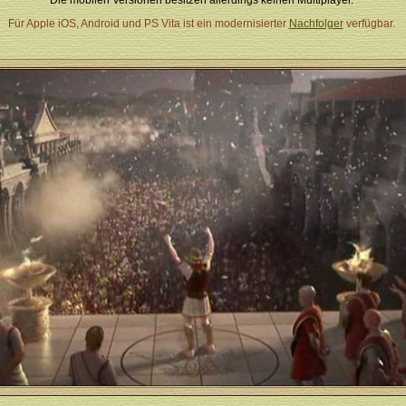
Die mobilen Versionen besitzen allerdings keinen Multiplayer.
Für Apple iOS, Android und PS Vita ist ein modernisierter
Nachfolger
verfügbar.