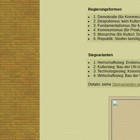
Regierungsformen
1. Demokratie (für
Kommer
2. Despotismus: kein Kultu
3. Fundamentalismus (für
M
4. Kommunismus (für
Produ
5. Monarchie (für
Kultur
): D
6. Republik: Siedler benöt
Siegvarianten
1. Herrschaftssieg: Eroberu
2. Kultursieg: Bau der UN 
3. Technologiesieg: Kolon
4. Wirtschaftssieg: Bau de
Details: siehe
Siegvarianten u