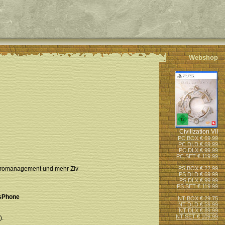
Webshop
Civilization VII
PC BOX € 69.99
PC DLD € 69.99
PC DLX € 99.99
PC SET € 119.99
Micromanagement und mehr Ziv-
PS BOX € 22.99
PS DLD € 69.99
PS DLX € 99.99
PS SET € 119.99
sPhone
NT BOX € 29.75
NT DLD € 59.99
NT DLX € 89.99
NT SET € 109.99
).