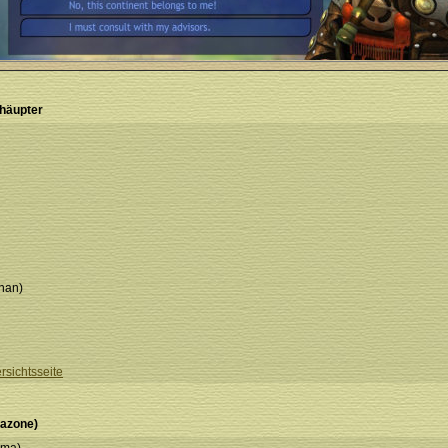
rhäupter
han)
ersichtsseite
mazone)