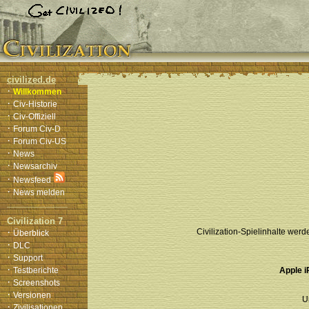
civilized.de
·
Willkommen
·
Civ-Historie
·
Civ-Offiziell
·
Forum Civ-D
·
Forum Civ-US
·
News
·
Newsarchiv
·
Newsfeed
·
News melden
Civilization 7
·
Civilization-Spielinhalte wer
Überblick
·
DLC
·
Support
·
Testberichte
Apple i
·
Screenshots
·
Versionen
U
·
Zivilisationen