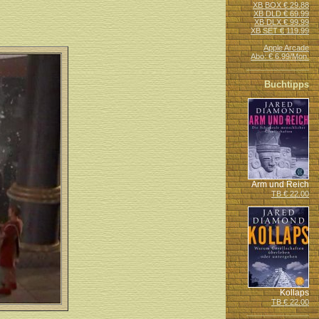
XB BOX € 29.88
XB DLD € 69.99
XB DLX € 99.99
XB SET € 119.99
Apple Arcade
Abo: € 6.99/Mon.
Buchtipps
Arm und Reich
TB € 22.00
Kollaps
TB € 22.00