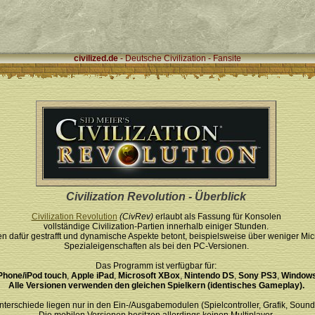
civilized.de
- Deutsche Civilization - Fansite
Civilization Revolution - Überblick
Civilization Revolution
(CivRev)
erlaubt als Fassung für Konsolen
vollständige Civilization-Partien innerhalb einiger Stunden.
den dafür gestrafft und dynamische Aspekte betont, beispielsweise über weniger 
Spezialeigenschaften als bei den PC-Versionen.
Das Programm ist verfügbar für:
Phone/iPod touch
,
Apple iPad
,
Microsoft XBox
,
Nintendo DS
,
Sony PS3
,
Window
Alle Versionen verwenden den gleichen Spielkern (identisches Gameplay).
nterschiede liegen nur in den Ein-/Ausgabemodulen (Spielcontroller, Grafik, Sound