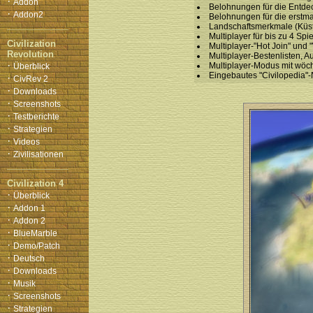
·
Addon
Belohnungen für die Entde
·
Addon2
Belohnungen für die erstm
Landschaftsmerkmale (Küst
Multiplayer für bis zu 4 Sp
Civilization
Multiplayer-"Hot Join" und
Revolution
Multiplayer-Bestenlisten,
·
Multiplayer-Modus mit wöc
Überblick
Eingebautes "Civilopedia"
·
CivRev 2
·
Downloads
·
Screenshots
·
Testberichte
·
Strategien
·
Videos
·
Zivilisationen
Civilization 4
·
Überblick
·
Addon 1
·
Addon 2
·
BlueMarble
·
Demo/Patch
·
Deutsch
·
Downloads
·
Musik
·
Screenshots
·
Strategien