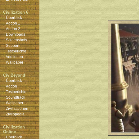
Civilization 6
·
Überblick
·
Addon 1
·
Addon 2
·
Downloads
·
Screenshots
·
Support
·
Testberichte
·
Versionen
·
Wallpaper
Civ Beyond
·
Überblick
·
Addon
·
Testberichte
·
Soundtrack
·
Wallpaper
·
Zivilisationen
·
Zivilopedia
Civilization
Online
·
Überblick