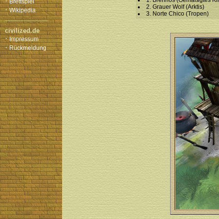
·
1. Brennos (Gemäßigtes Kl
Brettspiel
2. Grauer Wolf (Arktis)
·
Wikipedia
3. Norte Chico (Tropen)
civilized.de
·
Impressum
·
Rückmeldung