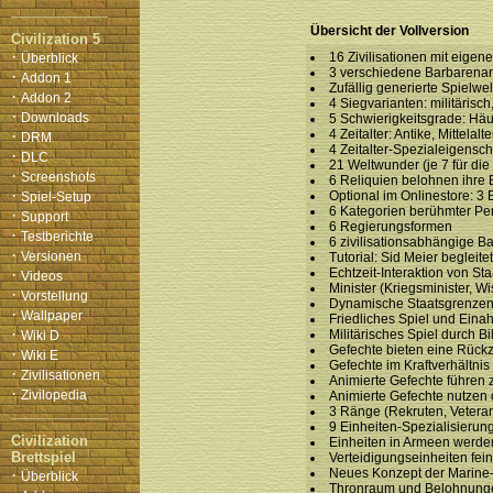
Übersicht der Vollversion
Civilization 5
·
16 Zivilisationen mit eige
Überblick
3 verschiedene Barbarenar
·
Addon 1
Zufällig generierte Spielwe
·
Addon 2
4 Siegvarianten: militärisch,
·
Downloads
5 Schwierigkeitsgrade: Häup
·
4 Zeitalter: Antike, Mittelalt
DRM
4 Zeitalter-Spezialeigenscha
·
DLC
21 Weltwunder (je 7 für die 
·
Screenshots
6 Reliquien belohnen ihre
·
Optional im Onlinestore: 3
Spiel-Setup
6 Kategorien berühmter Pers
·
Support
6 Regierungsformen
·
Testberichte
6 zivilisationsabhängige Ba
·
Versionen
Tutorial: Sid Meier begleite
·
Echtzeit-Interaktion von S
Videos
Minister (Kriegsminister, W
·
Vorstellung
Dynamische Staatsgrenzen a
·
Wallpaper
Friedliches Spiel und Eina
·
Militärisches Spiel durch B
Wiki D
Gefechte bieten eine Rückz
·
Wiki E
Gefechte im Kraftverhältni
·
Zivilisationen
Animierte Gefechte führen
·
Zivilopedia
Animierte Gefechte nutzen
3 Ränge (Rekruten, Veteran
9 Einheiten-Spezialisierun
Civilization
Einheiten in Armeen werde
Brettspiel
Verteidigungseinheiten fein
·
Neues Konzept der Marine-
Überblick
Thronraum und Belohnungen